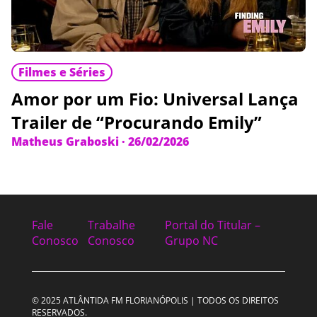
Filmes e Séries
Amor por um Fio: Universal Lança
Trailer de “Procurando Emily”
Matheus Graboski
·
26/02/2026
Fale
Trabalhe
Portal do Titular –
Conosco
Conosco
Grupo NC
© 2025 ATLÂNTIDA FM FLORIANÓPOLIS | TODOS OS DIREITOS
RESERVADOS.