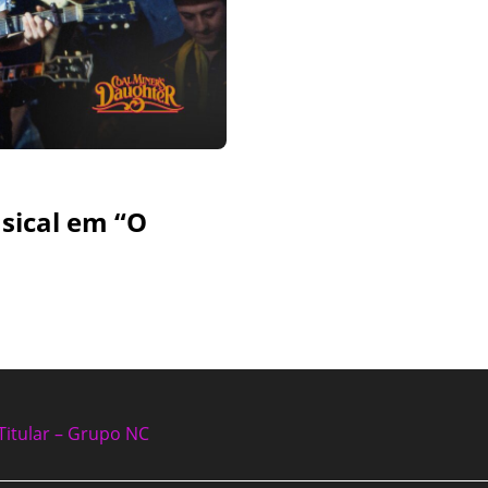
usical em “O
Titular – Grupo NC