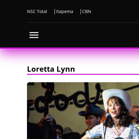
NSC Total
Itapema
CBN
Loretta Lynn