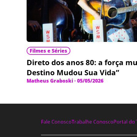
Filmes e Séries
Direto dos anos 80: a força m
Destino Mudou Sua Vida”
Matheus Graboski
·
05/05/2026
Fale Conosco
Trabalhe Conosco
Portal do 