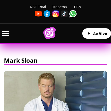
NSC Total
Itapema
CBN
Ao Vivo
Mark Sloan