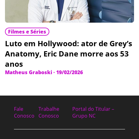
Filmes e Séries
Luto em Hollywood: ator de Grey’s
Anatomy, Eric Dane morre aos 53
anos
Matheus Graboski
·
19/02/2026
Fale
Trabalhe
Portal do Titular –
Conosco
Conosco
Grupo NC