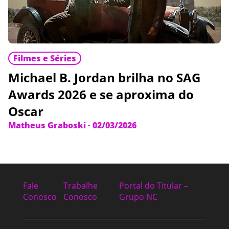
Filmes e Séries
Michael B. Jordan brilha no SAG
Awards 2026 e se aproxima do
Oscar
Matheus Graboski
·
02/03/2026
Fale
Trabalhe
Portal do Titular –
Conosco
Conosco
Grupo NC