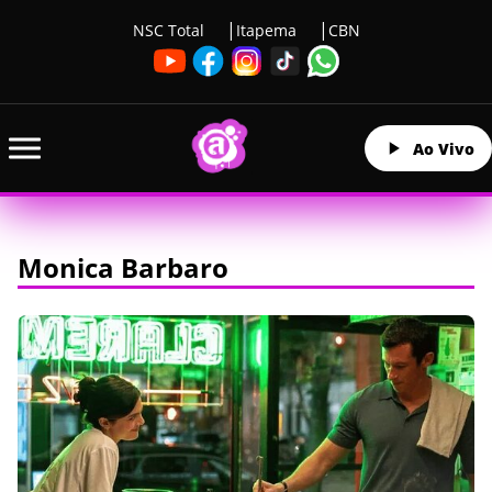
NSC Total
Itapema
CBN
Ao Vivo
Monica Barbaro