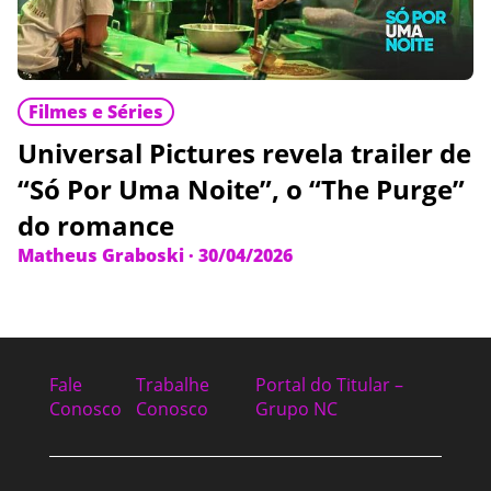
Filmes e Séries
Universal Pictures revela trailer de
“Só Por Uma Noite”, o “The Purge”
do romance
Matheus Graboski
·
30/04/2026
Fale
Trabalhe
Portal do Titular –
Conosco
Conosco
Grupo NC