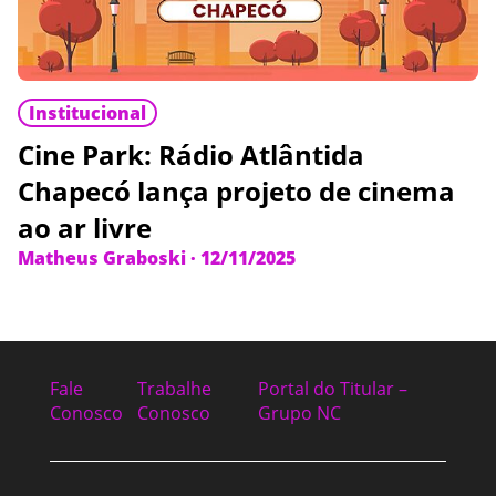
Institucional
Cine Park: Rádio Atlântida
Chapecó lança projeto de cinema
ao ar livre
Matheus Graboski
·
12/11/2025
Fale
Trabalhe
Portal do Titular –
Conosco
Conosco
Grupo NC