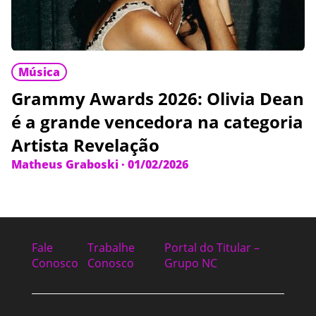
Música
Grammy Awards 2026: Olivia Dean
é a grande vencedora na categoria
Artista Revelação
Matheus Graboski
·
01/02/2026
Fale
Trabalhe
Portal do Titular –
Conosco
Conosco
Grupo NC