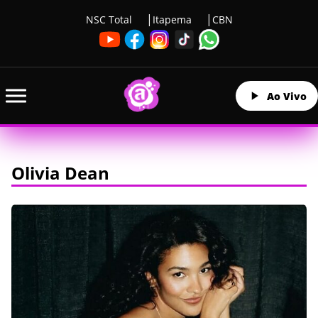
NSC Total
Itapema
CBN
Ao Vivo
Olivia Dean