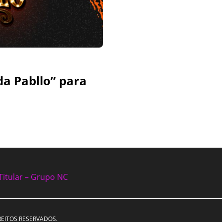
da Pabllo” para
Titular – Grupo NC
REITOS RESERVADOS.