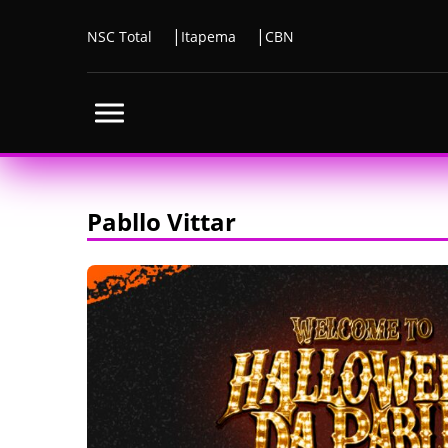
NSC Total
Itapema
CBN
Pabllo Vittar