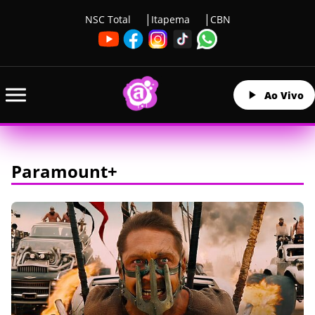
NSC Total
Itapema
CBN
Ao Vivo
Paramount+