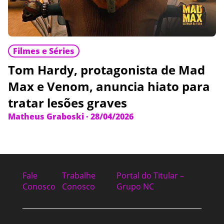
Filmes e Séries
Tom Hardy, protagonista de Mad
Max e Venom, anuncia hiato para
tratar lesões graves
Matheus Graboski
·
28/04/2026
Fale
Trabalhe
Portal do Titular –
Conosco
Conosco
Grupo NC