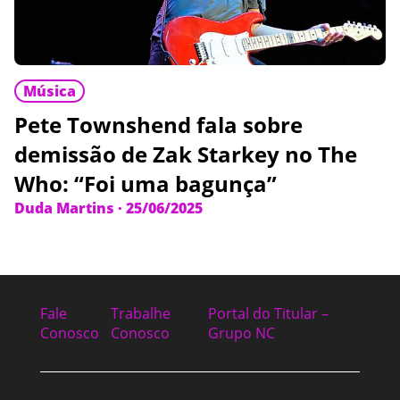
Música
Pete Townshend fala sobre
demissão de Zak Starkey no The
Who: “Foi uma bagunça”
Duda Martins
·
25/06/2025
Fale
Trabalhe
Portal do Titular –
Conosco
Conosco
Grupo NC