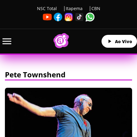
NSC Total
Itapema
CBN
Ao Vivo
Pete Townshend