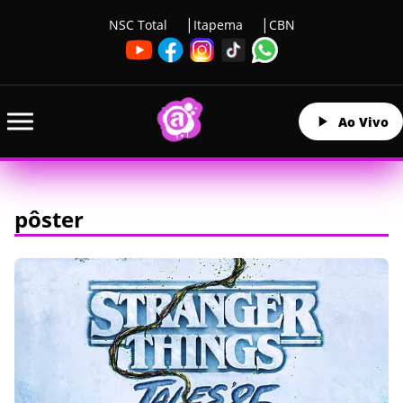
NSC Total
Itapema
CBN
Ao Vivo
pôster