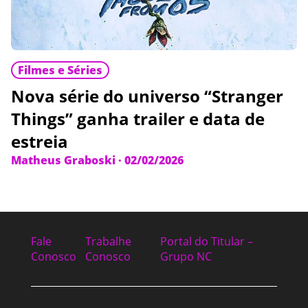
Filmes e Séries
Nova série do universo “Stranger
Things” ganha trailer e data de
estreia
Matheus Graboski
·
02/02/2026
Fale
Trabalhe
Portal do Titular –
Conosco
Conosco
Grupo NC