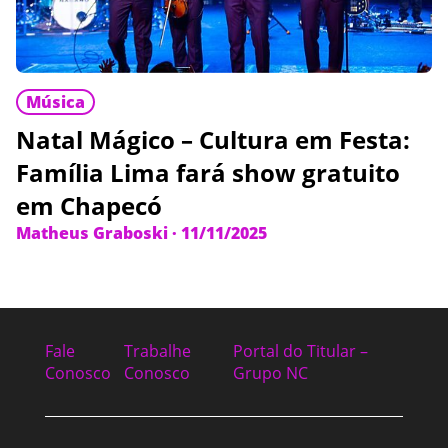
Música
Natal Mágico – Cultura em Festa:
Família Lima fará show gratuito
em Chapecó
Matheus Graboski
·
11/11/2025
Fale
Trabalhe
Portal do Titular –
Conosco
Conosco
Grupo NC