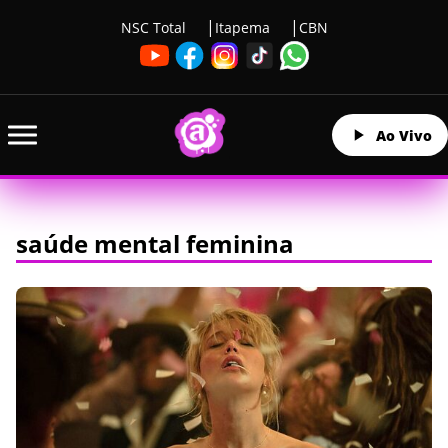
NSC Total
Itapema
CBN
Ao Vivo
saúde mental feminina