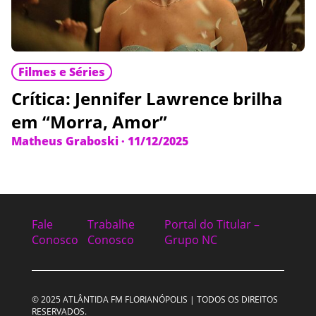
Filmes e Séries
Crítica: Jennifer Lawrence brilha
em “Morra, Amor”
Matheus Graboski
·
11/12/2025
Fale
Trabalhe
Portal do Titular –
Conosco
Conosco
Grupo NC
© 2025 ATLÂNTIDA FM FLORIANÓPOLIS | TODOS OS DIREITOS
RESERVADOS.