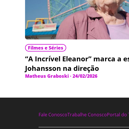
Filmes e Séries
“A Incrível Eleanor” marca a es
Johansson na direção
Matheus Graboski
·
24/02/2026
Fale Conosco
Trabalhe Conosco
Portal do 