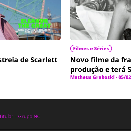
Filmes e Séries
treia de Scarlett
Novo filme da fr
produção e terá 
Matheus Graboski
·
05/02
Titular – Grupo NC