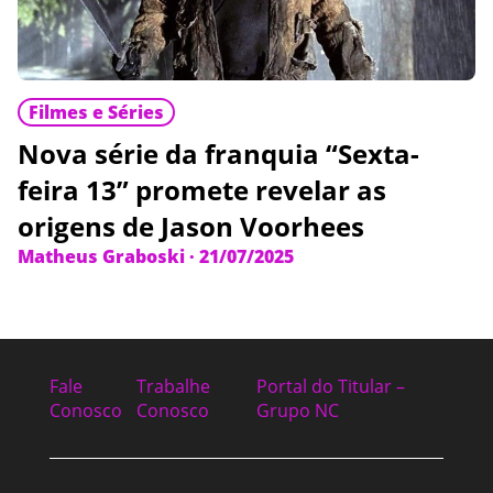
Filmes e Séries
Nova série da franquia “Sexta-
feira 13” promete revelar as
origens de Jason Voorhees
Matheus Graboski
·
21/07/2025
Fale
Trabalhe
Portal do Titular –
Conosco
Conosco
Grupo NC