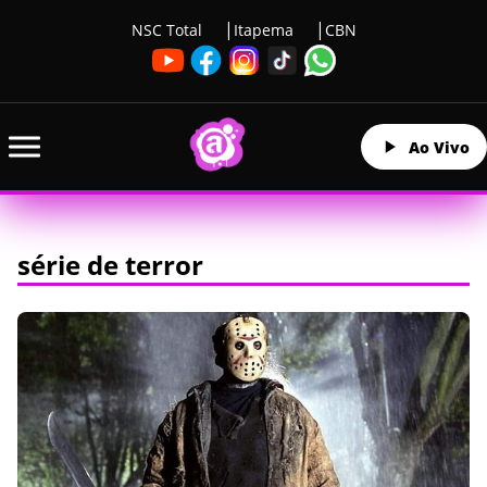
NSC Total
Itapema
CBN
Ao Vivo
série de terror