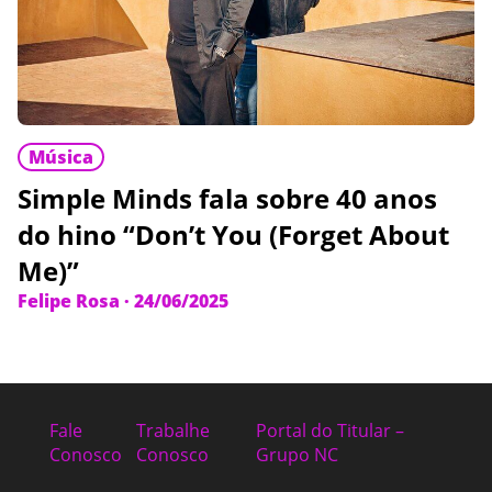
Música
Simple Minds fala sobre 40 anos
do hino “Don’t You (Forget About
Me)”
Felipe Rosa
·
24/06/2025
Fale
Trabalhe
Portal do Titular –
Conosco
Conosco
Grupo NC