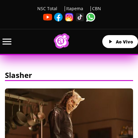
NSC Total
Itapema
CBN
Ao Vivo
Slasher