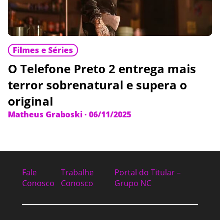
Filmes e Séries
O Telefone Preto 2 entrega mais
terror sobrenatural e supera o
original
Matheus Graboski
·
06/11/2025
Fale
Trabalhe
Portal do Titular –
Conosco
Conosco
Grupo NC