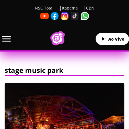
NSC Total
Itapema
CBN
Ao Vivo
stage music park