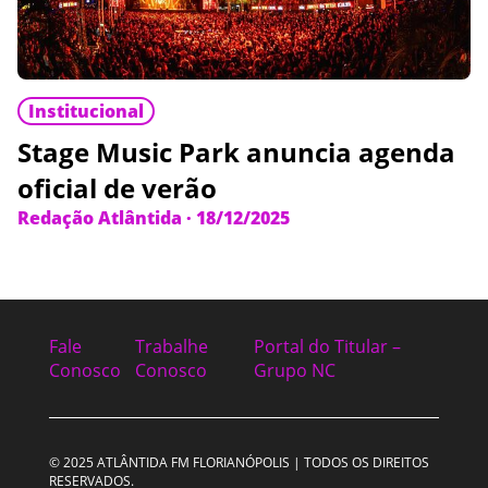
Institucional
Stage Music Park anuncia agenda
oficial de verão
Redação Atlântida
·
18/12/2025
Fale
Trabalhe
Portal do Titular –
Conosco
Conosco
Grupo NC
© 2025 ATLÂNTIDA FM FLORIANÓPOLIS | TODOS OS DIREITOS
RESERVADOS.