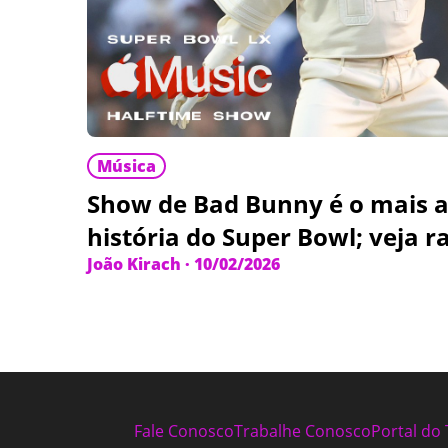
Música
Show de Bad Bunny é o mais a
história do Super Bowl; veja r
João Kirach
·
10/02/2026
Fale Conosco
Trabalhe Conosco
Portal do 