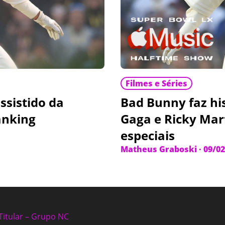
Filmes e Séries
ssistido da
Bad Bunny faz hi
anking
Gaga e Ricky Mar
especiais
Matheus Graboski
·
09/02
Titular – Grupo NC