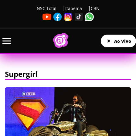
NSC Total
Itapema
CBN
Ao Vivo
Supergirl