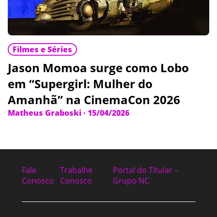
Filmes e Séries
Jason Momoa surge como Lobo
em “Supergirl: Mulher do
Amanhã” na CinemaCon 2026
Matheus Graboski
·
15/04/2026
Fale
Trabalhe
Portal do Titular –
Conosco
Conosco
Grupo NC