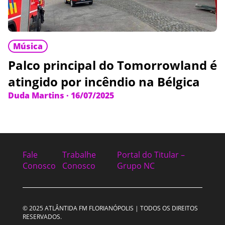
Música
Palco principal do Tomorrowland é
atingido por incêndio na Bélgica
Duda Martins
·
16/07/2025
Fale
Trabalhe
Portal do Titular –
Conosco
Conosco
Grupo NC
© 2025 ATLÂNTIDA FM FLORIANÓPOLIS | TODOS OS DIREITOS
RESERVADOS.