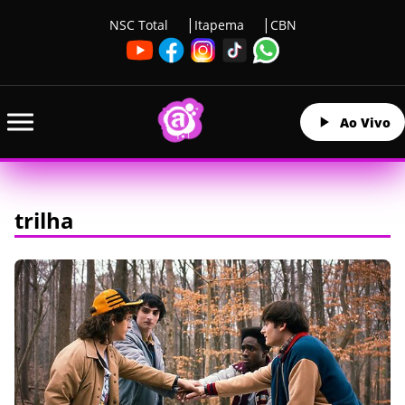
NSC Total
Itapema
CBN
Ao Vivo
trilha