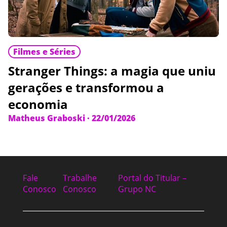
Filmes e Séries
Stranger Things: a magia que uniu
gerações e transformou a
economia
Matheus Graboski
·
22/01/2026
Fale
Trabalhe
Portal do Titular –
Conosco
Conosco
Grupo NC