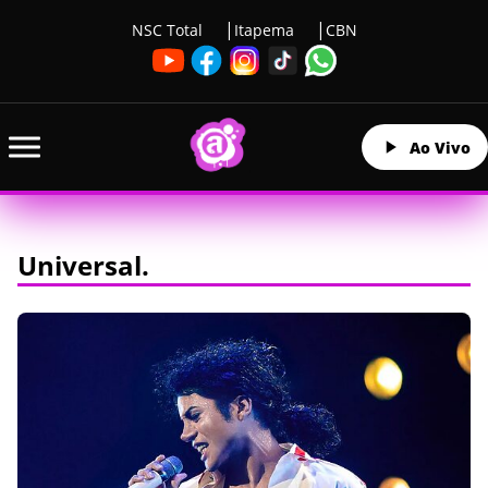
NSC Total
Itapema
CBN
Ao Vivo
Universal.