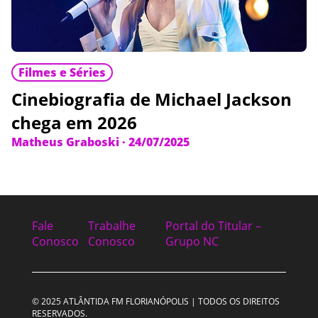
Filmes e Séries
Cinebiografia de Michael Jackson
chega em 2026
Matheus Graboski
·
24/07/2025
Fale
Trabalhe
Portal do Titular –
Conosco
Conosco
Grupo NC
© 2025 ATLÂNTIDA FM FLORIANÓPOLIS | TODOS OS DIREITOS
RESERVADOS.