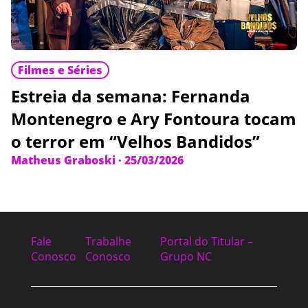
Filmes e Séries
Estreia da semana: Fernanda
Montenegro e Ary Fontoura tocam
o terror em “Velhos Bandidos”
Matheus Graboski
·
25/03/2026
Fale
Trabalhe
Portal do Titular –
Conosco
Conosco
Grupo NC