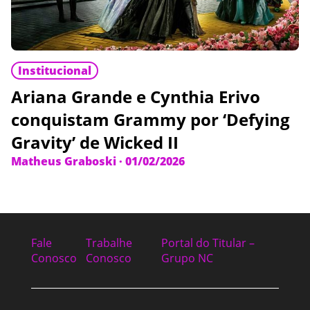
Institucional
Ariana Grande e Cynthia Erivo
conquistam Grammy por ‘Defying
Gravity’ de Wicked II
Matheus Graboski
·
01/02/2026
Fale
Trabalhe
Portal do Titular –
Conosco
Conosco
Grupo NC