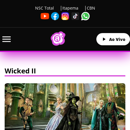
NSC Total
Itapema
CBN
Ao Vivo
Wicked II