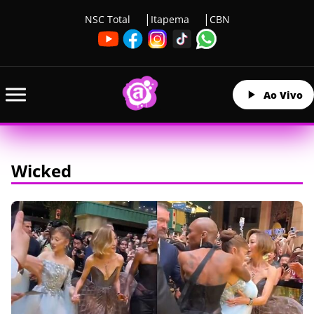
NSC Total
Itapema
CBN
Ao Vivo
Wicked