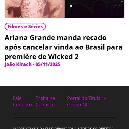
Filmes e Séries
Ariana Grande manda recado
após cancelar vinda ao Brasil para
première de Wicked 2
João Kirach
·
05/11/2025
Fale
Trabalhe
Portal do Titular –
Conosco
Conosco
Grupo NC
© 2025 ATLÂNTIDA FM FLORIANÓPOLIS | TODOS OS DIREITOS