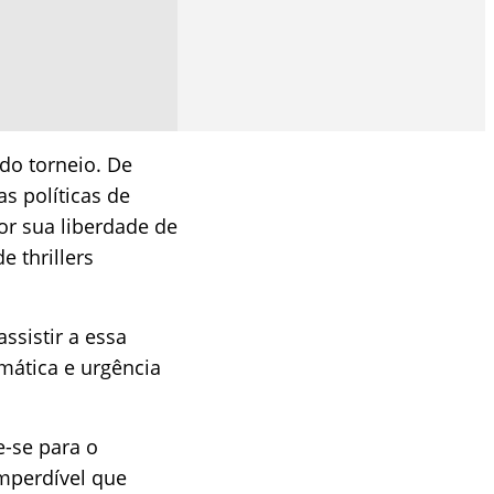
do torneio. De
s políticas de
por sua liberdade de
 thrillers
ssistir a essa
amática e urgência
e-se para o
imperdível que