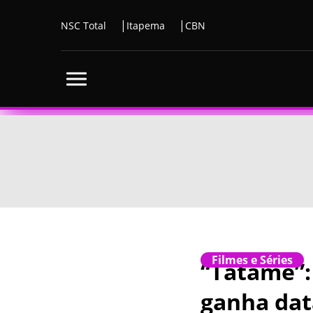
NSC Total
Itapema
CBN
Filmes e Séries
“Tatame”:
ganha dat