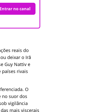
Entrar no canal
ações reais do
ou deixar o Irã
se Guy Nattiv e
 países rivais
iferenciada. O
e no suor dos
sob vigilância
das mais viscerais