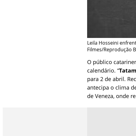
Leila Hosseini enfren
Filmes/Reprodução Br
O público catarine
calendário. “
Tata
para 2 de abril. Re
antecipa o clima d
de Veneza, onde re