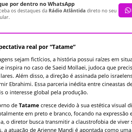
que por dentro no WhatsApp
ceba os destaques da
Rádio Atlântida
direto no seu
ular.
pectativa real por “Tatame”
ens sejam fictícios, a história possui raízes em situ
se inspira no caso de Saeid Mollaei, judoca que precis
lares. Além disso, a direção é assinada pelo israelen
mir Ebrahimi. Essa parceria inédita entre cineastas de
 o interesse global pela produção.
torno de
Tatame
cresce devido à sua estética visual d
totalmente em preto e branco, focando na expressão 
a, o diretor busca transmitir a claustrofobia de viver 
s, a atuação de Arienne Mandi é apontada como uma 