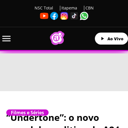
NSC Total
Itapema
CBN
Ao Vivo
Filmes e Séries
“Undertone”: o novo