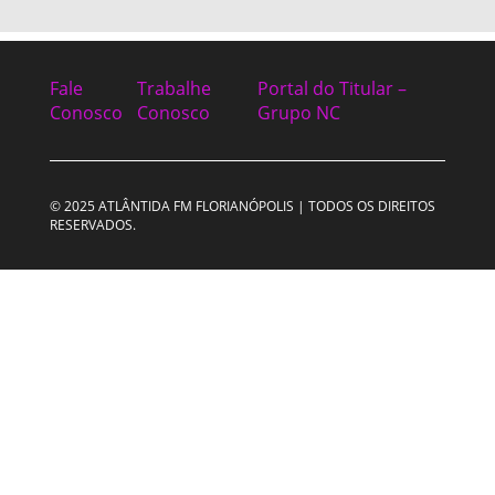
Fale
Trabalhe
Portal do Titular –
Conosco
Conosco
Grupo NC
© 2025 ATLÂNTIDA FM FLORIANÓPOLIS | TODOS OS DIREITOS
RESERVADOS.