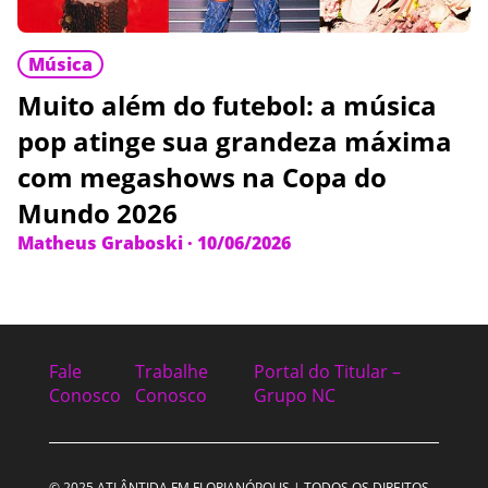
Música
Muito além do futebol: a música
pop atinge sua grandeza máxima
com megashows na Copa do
Mundo 2026
Matheus Graboski
·
10/06/2026
Fale
Trabalhe
Portal do Titular –
Conosco
Conosco
Grupo NC
© 2025 ATLÂNTIDA FM FLORIANÓPOLIS | TODOS OS DIREITOS