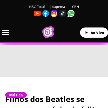
NSC Total
Itapema
CBN
Ao Vivo
Música
Filhos dos Beatles se