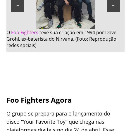
←
→
At
O
Foo Fighters
teve sua criação em 1994 por Dave
Dav
Grohl, ex-baterista do Nirvana. (Foto: Reprodução
bai
redes sociais)
Il
Foo Fighters Agora
O grupo se prepara para o lançamento do
disco “Your Favorite Toy” que chega nas
plataformas digitais no dia 24 de abril. Esse