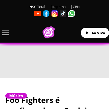
NSC Total
Itapema
CBN
Ao Vivo
Música
Foo Fighters é