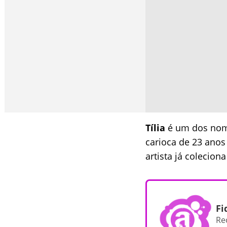
Tília
é um dos nome
carioca de 23 anos
artista já colecio
Fi
Re