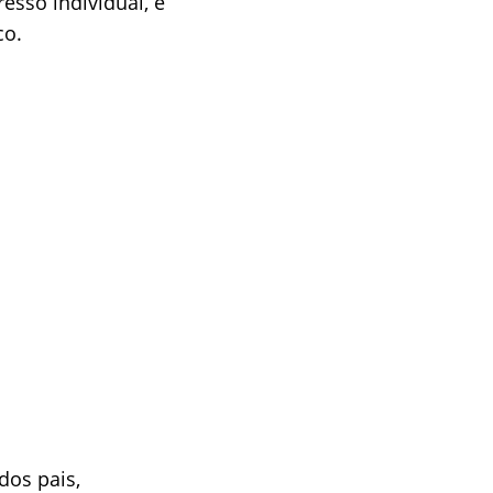
esso individual, e
co.
dos pais,