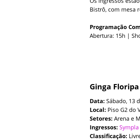
Os ingressos estão
Bistrô, com mesa r
Programação Com
Abertura: 15h | Sh
Ginga Florip
Data:
Sábado, 13 d
Local:
Piso G2 do 
Setores:
Arena e M
Ingressos:
Sympla
Classificação:
Livr