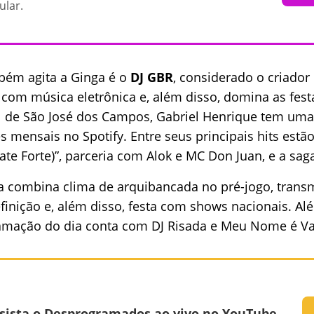
ular.
bém agita a Ginga é o
DJ GBR
, considerado o criador
 com música eletrônica e, além disso, domina as festa
al de São José dos Campos, Gabriel Henrique tem um
s mensais no Spotify. Entre seus principais hits estã
e Forte)”, parceria com Alok e MC Don Juan, e a saga 
a combina clima de arquibancada no pré-jogo, trans
finição e, além disso, festa com shows nacionais. Al
ramação do dia conta com DJ Risada e Meu Nome é Va
sista o Desprogramados ao vivo no YouTube