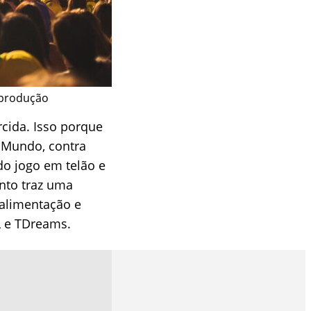
eprodução
rcida. Isso porque
o Mundo, contra
o jogo em telão e
ento traz uma
 alimentação e
L e TDreams.