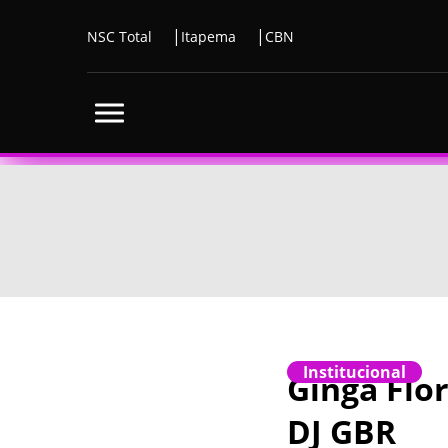
NSC Total
Itapema
CBN
Institucional
Ginga Flor
DJ GBR