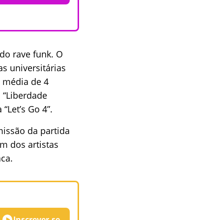
 do rave funk. O
s universitárias
a média de 4
o “Liberdade
“Let’s Go 4”.
missão da partida
ém dos artistas
ca.
Inscrever-se