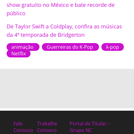
show gratuito no México e bate recorde de
público
De Taylor Swift a Coldplay, confira as músicas
da 4ª temporada de Bridgerton
animação
Guerreiras do K-Pop
k-pop
Netflix
Fale
Trabalhe
Portal do Titular –
Conosco
Conosco
Grupo NC