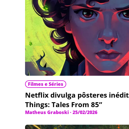
Filmes e Séries
Netflix divulga pôsteres inédi
Things: Tales From 85”
Matheus Graboski
·
25/02/2026