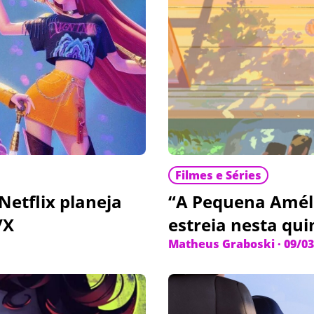
Filmes e Séries
“A Pequena Améli
Netflix planeja
estreia nesta quin
/X
Matheus Graboski
·
09/03