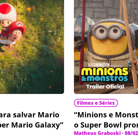
Filmes e Séries
ara salvar Mario
“Minions e Monstr
per Mario Galaxy”
o Super Bowl pro
Matheus Graboski
·
08/02