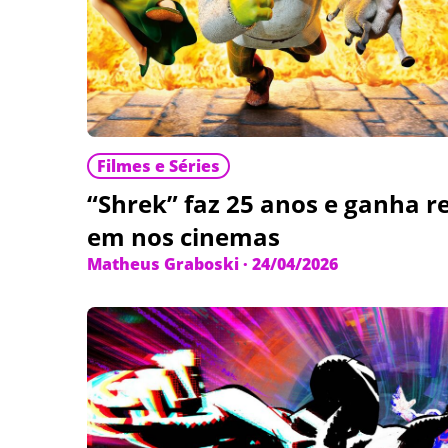
Filmes e Séries
“Shrek” faz 25 anos e ganha re
em nos cinemas
Matheus Graboski
·
24/04/2026