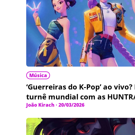
Música
‘Guerreiras do K-Pop’ ao vivo? 
turnê mundial com as HUNTR
João Kirach
·
20/03/2026