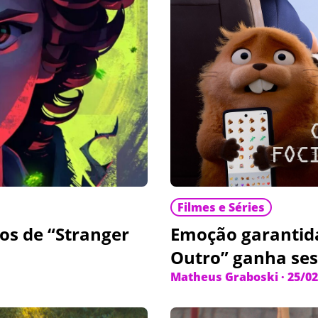
Filmes e Séries
tos de “Stranger
Emoção garantida
Outro” ganha ses
Matheus Graboski
·
25/02