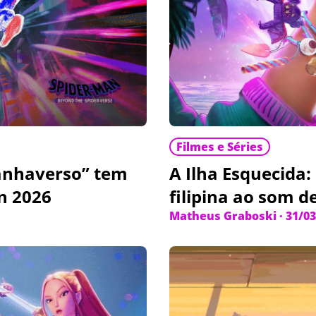
Filmes e Séries
anhaverso” tem
A Ilha Esquecida
n 2026
filipina ao som d
Matheus Graboski
·
31/03