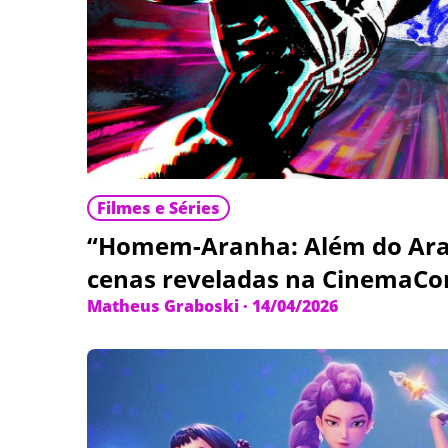
Filmes e Séries
“Homem-Aranha: Além do Ar
cenas reveladas na CinemaCo
Matheus Graboski
·
14/04/2026