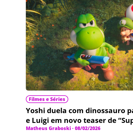
Filmes e Séries
Yoshi duela com dinossauro p
e Luigi em novo teaser de “Su
Matheus Graboski
·
08/02/2026