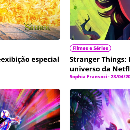
Filmes e Séries
exibição especial
Stranger Things: 
universo da Netfl
Sophia Fransozi
·
23/04/2