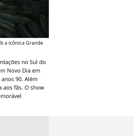
ob a icônica Grande
ntações no Sul do
 Um Novo Dia em
s anos 90. Além
a aos fãs. O show
memorável