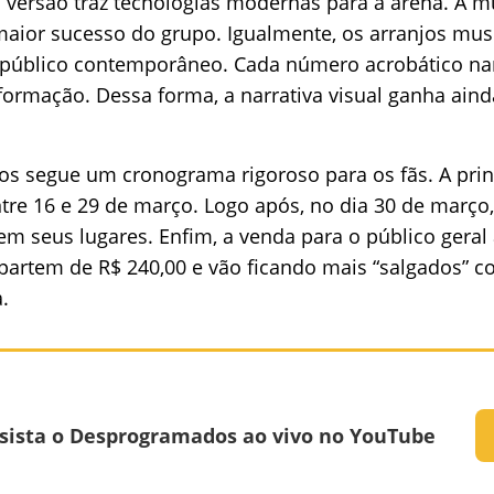
 versão traz tecnologias modernas para a arena. A 
aior sucesso do grupo. Igualmente, os arranjos mus
 público contemporâneo. Cada número acrobático narr
ormação. Dessa forma, a narrativa visual ganha ain
os segue um cronograma rigoroso para os fãs. A prin
ntre 16 e 29 de março. Logo após, no dia 30 de març
em seus lugares. Enfim, a venda para o público geral
partem de R$ 240,00 e vão ficando mais “salgados” c
.
sista o Desprogramados ao vivo no YouTube