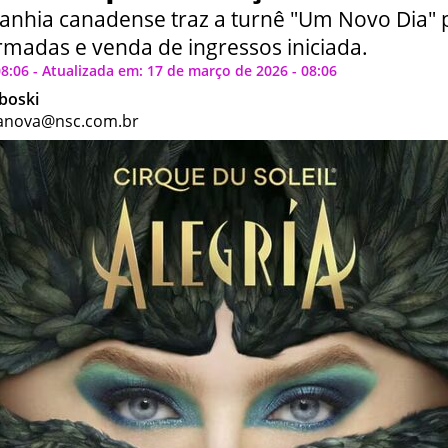
anhia canadense traz a turnê "Um Novo Dia" p
rmadas e venda de ingressos iniciada.
8:06 - Atualizada em: 17 de março de 2026 - 08:06
boski
anova@nsc.com.br