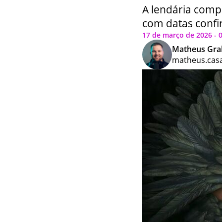
A lendária comp
com datas confi
17 de março de 2026 - 0
Matheus Gra
matheus.cas