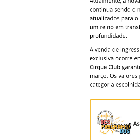
Atualmente, a nova
continua sendo o m
atualizados para o
um reino em transf
profundidade.
A venda de ingress
exclusiva ocorre e
Cirque Club garant
março. Os valores 
categoria escolhida
As