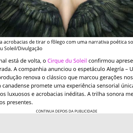
 acrobacias de tirar o fôlego com uma narrativa poética s
u Soleil/Divulgação
al está de volta, o
Cirque du Soleil
confirmou aprese
orada. A companhia anunciou o espetáculo Alegría –
a produção renova o clássico que marcou gerações no
a canadense promete uma experiência sensorial únic
nos luxuosos e acrobacias inéditas. A trilha sonora 
os presentes.