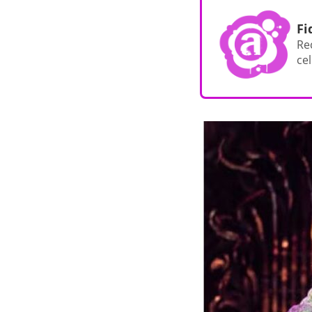
Fi
Re
cel