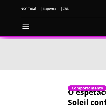
NSC Total
Itapema
CBN
Comportamento
O espetácu
Soleil con