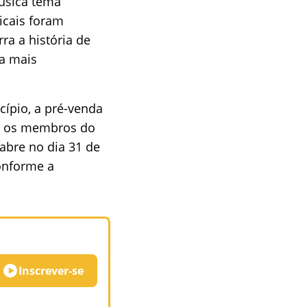
música tema
icais foram
a a história de
da mais
cípio, a pré-venda
o, os membros do
 abre no dia 31 de
onforme a
Inscrever-se