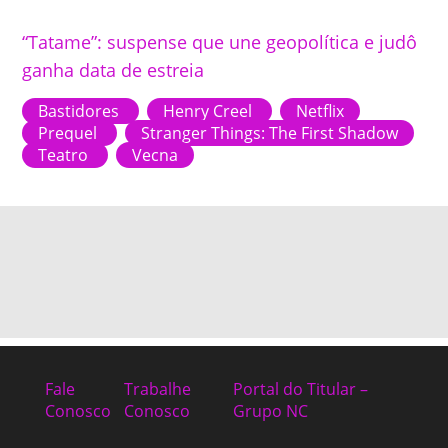
“Tatame”: suspense que une geopolítica e judô
ganha data de estreia
Bastidores
Henry Creel
Netflix
Prequel
Stranger Things: The First Shadow
Teatro
Vecna
Fale
Trabalhe
Portal do Titular –
Conosco
Conosco
Grupo NC