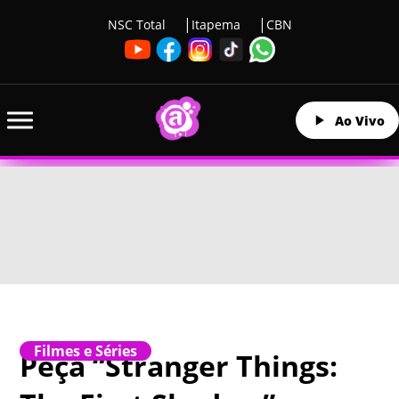
NSC Total
Itapema
CBN
Ao Vivo
Filmes e Séries
Peça “Stranger Things: