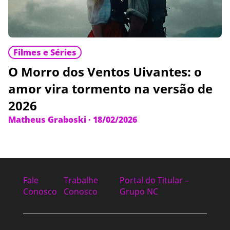
Filmes e Séries
O Morro dos Ventos Uivantes: o
amor vira tormento na versão de
2026
Matheus Graboski
·
18/02/2026
Fale
Trabalhe
Portal do Titular –
Conosco
Conosco
Grupo NC