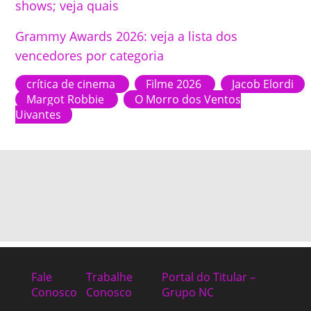
shows; veja quais
Grammy Awards 2026: veja a lista dos
vencedores por categoria
crítica de cinema
Filme 2026
Jacob Elordi
Margot Robbie
O Morro dos Ventos
Uivantes
Fale
Trabalhe
Portal do Titular –
Conosco
Conosco
Grupo NC