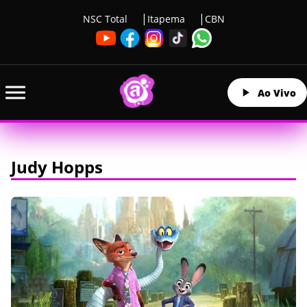
NSC Total
Itapema
CBN
Ao Vivo
Judy Hopps