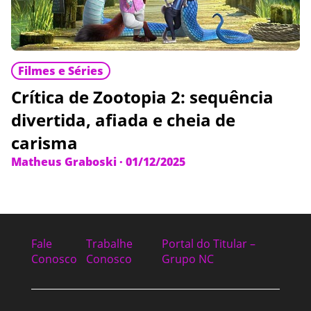
Filmes e Séries
Crítica de Zootopia 2: sequência
divertida, afiada e cheia de
carisma
Matheus Graboski
·
01/12/2025
Fale
Trabalhe
Portal do Titular –
Conosco
Conosco
Grupo NC