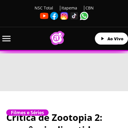
NSC Total
Itapema
CBN
Ao Vivo
Filmes e Séries
Crítica de Zootopia 2: