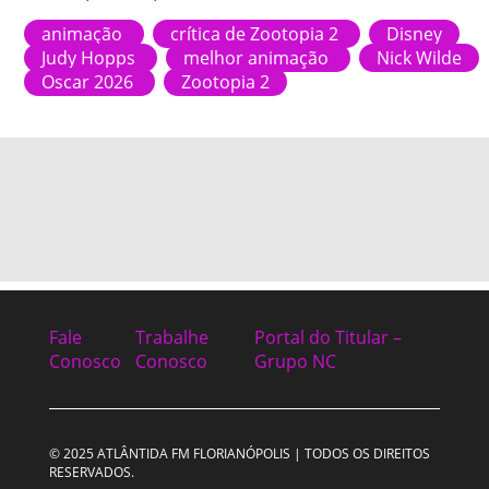
animação
crítica de Zootopia 2
Disney
Judy Hopps
melhor animação
Nick Wilde
Oscar 2026
Zootopia 2
Fale
Trabalhe
Portal do Titular –
Conosco
Conosco
Grupo NC
© 2025 ATLÂNTIDA FM FLORIANÓPOLIS | TODOS OS DIREITOS
RESERVADOS.