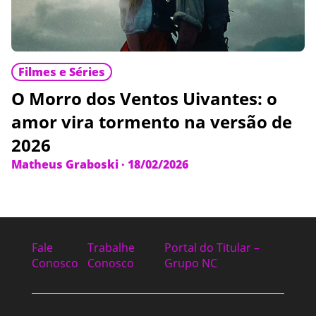
Filmes e Séries
O Morro dos Ventos Uivantes: o
amor vira tormento na versão de
2026
Matheus Graboski
·
18/02/2026
Fale
Trabalhe
Portal do Titular –
Conosco
Conosco
Grupo NC