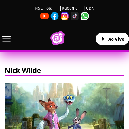
NSC Total
Itapema
CBN
Ao Vivo
Nick Wilde