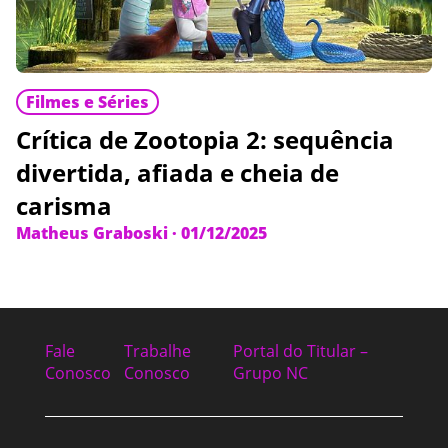
Filmes e Séries
Crítica de Zootopia 2: sequência
divertida, afiada e cheia de
carisma
Matheus Graboski
·
01/12/2025
Fale
Trabalhe
Portal do Titular –
Conosco
Conosco
Grupo NC