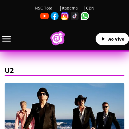
NSC Total
Itapema
CBN
Ao Vivo
U2