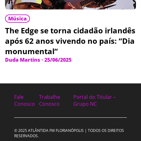
Música
The Edge se torna cidadão irlandês
após 62 anos vivendo no país: “Dia
monumental”
Duda Martins
·
25/06/2025
Fale
Trabalhe
Portal do Titular –
Conosco
Conosco
Grupo NC
© 2025 ATLÂNTIDA FM FLORIANÓPOLIS | TODOS OS DIREITOS
RESERVADOS.