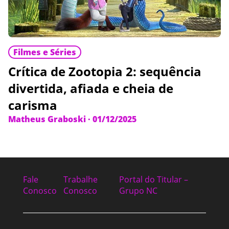
Filmes e Séries
Crítica de Zootopia 2: sequência
divertida, afiada e cheia de
carisma
Matheus Graboski
·
01/12/2025
Fale
Trabalhe
Portal do Titular –
Conosco
Conosco
Grupo NC