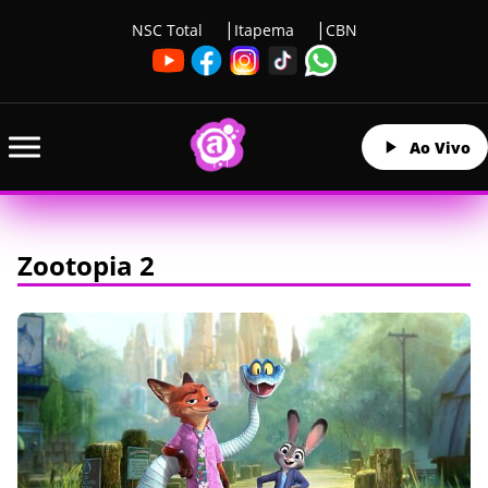
NSC Total
Itapema
CBN
Ao Vivo
Zootopia 2