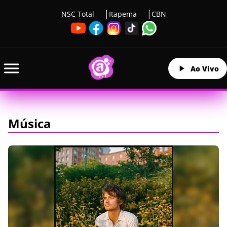
NSC Total
Itapema
CBN
Ao Vivo
Música