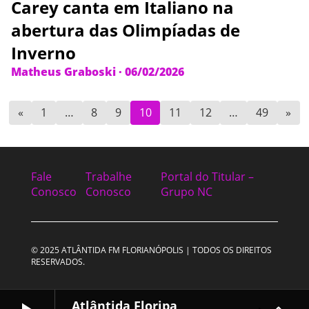
Carey canta em Italiano na
abertura das Olimpíadas de
Inverno
Matheus Graboski
·
06/02/2026
«
1
…
8
9
10
11
12
…
49
»
Fale
Trabalhe
Portal do Titular –
Conosco
Conosco
Grupo NC
© 2025 ATLÂNTIDA FM FLORIANÓPOLIS | TODOS OS DIREITOS
RESERVADOS.
Atlântida Floripa