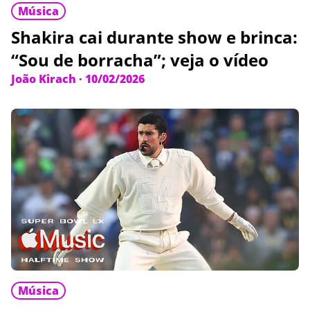
Música
Shakira cai durante show e brinca:
“Sou de borracha”; veja o vídeo
João Kirach
·
10/02/2026
Música