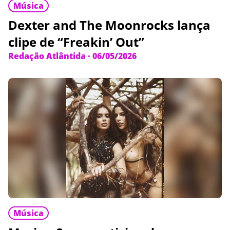
Música
Dexter and The Moonrocks lança
clipe de “Freakin’ Out”
Redação Atlântida
·
06/05/2026
Música