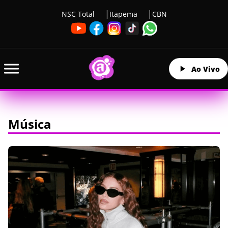
NSC Total
Itapema
CBN
Ao Vivo
Música