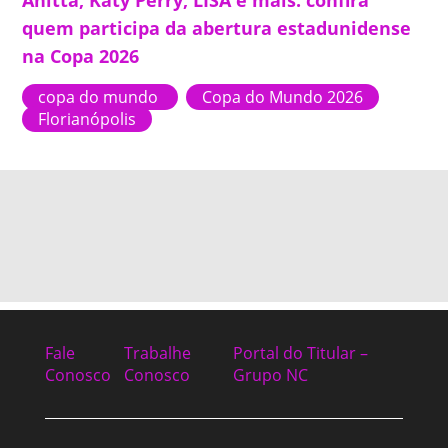
Anitta, Katy Perry, LISA e mais: confira
quem participa da abertura estadunidense
na Copa 2026
copa do mundo
Copa do Mundo 2026
Florianópolis
Fale
Trabalhe
Portal do Titular –
Conosco
Conosco
Grupo NC