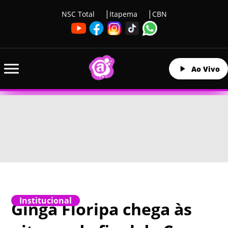
NSC Total
Itapema
CBN
Ao Vivo
Institucional
Ginga Floripa chega às